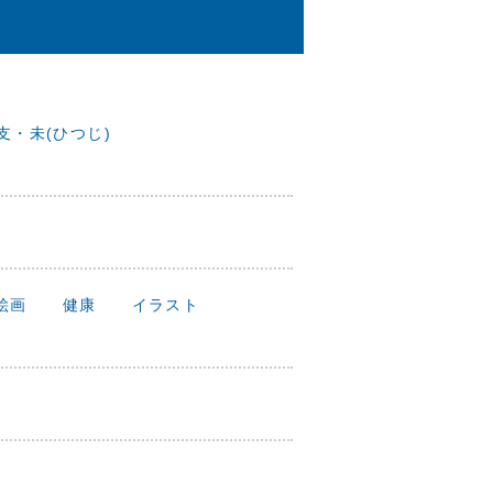
干支・未(ひつじ)
絵画
健康
イラスト