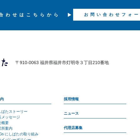
合わせは
こちらから
お問い合わせフォ
〒910-0063 福井県福井市灯明寺３丁目210番地
内
採用情報
しばたストーリー
ニュース
長メッセージ
社概要
代理店募集
業所案内
DGs にしばたの取り組み
ライバシーポリシー