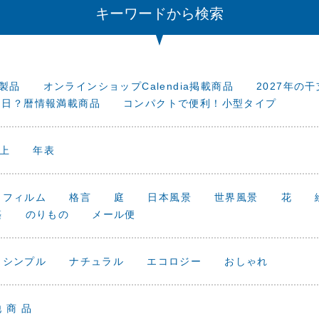
キーワードから検索
新製品
オンラインショップCalendia掲載商品
2027年の
な日？暦情報満載商品
コンパクトで便利！小型タイプ
 上
年表
フィルム
格言
庭
日本風景
世界風景
花
築
のりもの
メール便
シンプル
ナチュラル
エコロジー
おしゃれ
 商 品