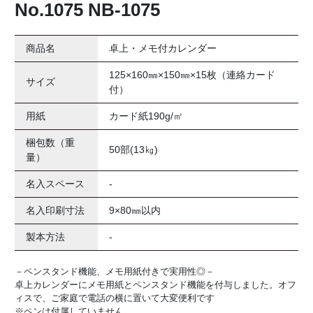
No.1075 NB-1075
商品名
卓上・メモ付カレンダー
125×160㎜×150㎜×15枚（連絡カード
サイズ
付）
用紙
カード紙190g/㎡
梱包数（重
50部(13㎏)
量）
名入スペース
-
名入印刷寸法
9×80㎜以内
製本方法
-
－ペンスタンド機能、メモ用紙付きで実用性◎－
卓上カレンダーにメモ用紙とペンスタンド機能を付与しました。オフ
ィスで、ご家庭で電話の横に置いて大変便利です
※ペンは付属していません