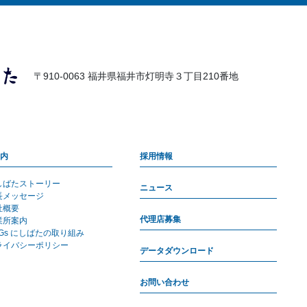
〒910-0063 福井県福井市灯明寺３丁目210番地
内
採用情報
しばたストーリー
ニュース
長メッセージ
社概要
代理店募集
業所案内
DGs にしばたの取り組み
ライバシーポリシー
データダウンロード
お問い合わせ