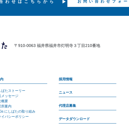
合わせは
こちらから
お問い合わせフォ
〒910-0063 福井県福井市灯明寺３丁目210番地
内
採用情報
しばたストーリー
ニュース
長メッセージ
社概要
代理店募集
業所案内
DGs にしばたの取り組み
ライバシーポリシー
データダウンロード