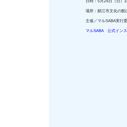
日時：5月24日（日）10
場所：鯖江市文化の館(
主催／マルSABA実行
マルSABA 公式イン